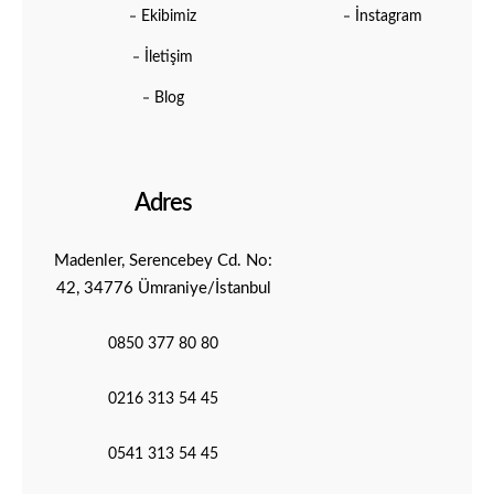
Ekibimiz
İnstagram
İletişim
Blog
Adres
Madenler, Serencebey Cd. No:
42, 34776 Ümraniye/İstanbul
0850 377 80 80
0216 313 54 45
0541 313 54 45