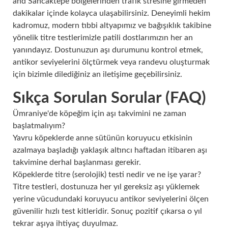
and Sancaktepe bölgelerinden trafik stresine girmeden
dakikalar içinde kolayca ulaşabilirsiniz. Deneyimli hekim
kadromuz, modern tıbbi altyapımız ve bağışıklık takibine
yönelik titre testlerimizle patili dostlarımızın her an
yanındayız. Dostunuzun aşı durumunu kontrol etmek,
antikor seviyelerini ölçtürmek veya randevu oluşturmak
için bizimle dilediğiniz an iletişime geçebilirsiniz.
Sıkça Sorulan Sorular (FAQ)
Ümraniye'de köpeğim için aşı takvimini ne zaman
başlatmalıyım?
Yavru köpeklerde anne sütünün koruyucu etkisinin
azalmaya başladığı yaklaşık altıncı haftadan itibaren aşı
takvimine derhal başlanması gerekir.
Köpeklerde titre (serolojik) testi nedir ve ne işe yarar?
Titre testleri, dostunuza her yıl gereksiz aşı yüklemek
yerine vücudundaki koruyucu antikor seviyelerini ölçen
güvenilir hızlı test kitleridir. Sonuç pozitif çıkarsa o yıl
tekrar aşıya ihtiyaç duyulmaz.