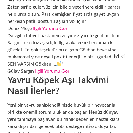
"Aşı için kedimi götürdüm ve cidden çok iyi bir klinik.
Zaten sırf o güleryüz için bile o veterinere gidilir parası
ne olursa olsun. Para demişken fiyatlarda gayet uygun
herkesin patili dostunu aşıları vb. İçin"
Deniz Meşe
İlgili Yorumu Gör
"Sevgili clubvet hastanemize yine ziyarete geldim. Tom
Sargın'ın kuduz aşısı için ilgi alaka gene herzaman ki
güzeldi. En çok teşekkür bu akşam Gökhan beye yine
Bağ
mükemmel yine neşeli pozitif enerji ile bizi uğurladı İYİ Kİ
SEN VARSIN Gökhan ...
"
Gülay Sargın
İlgili Yorumu Gör
Yavru Köpek Aşı Takvimi
Nasıl İlerler?
Yeni bir yavru sahiplendiğinizde büyük bir heyecanla
birlikte önemli sorumluluklar da başlar. Henüz dünyayı
yeni tanımaya başlayan bu minik bedenler, hastalıklara
karşı dışarıdan gelecek tıbbi desteğe ihtiyaç duyarlar.