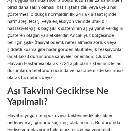
Aşı uygulamasından sonra dostunuzun her zamankinden
biraz daha sakin olması, hafif iştahsızlık veya uyku hali
göstermesi oldukça normaldir. İlk 24 ila 48 saat içinde
hafif ateş, letarji veya enjeksiyon yerinde ufak bir
hassasiyet/şişlik bağışıklık sisteminin aşıya yanıt verdiğini
gösteren olağan yan etkilerdir. Ancak yüz bölgesinde
belirgin şişlik (fasiyal ödem), nefes almada zorluk veya
şiddetli kusma gibi nadir görülen akut alerjik reaksiyonlar
(anafilaksi) durumunda saniyeler önemlidir. Clubvet
Hayvan Hastanesi olarak 7/24 açık olan sistemimizle, acil
durumlarda telefonun ucunda ve hastanemizde kesintisiz
olarak hizmetinizdeyiz.
Aşı Takvimi Gecikirse Ne
Yapılmalı?
Hayatın yoğun temposu veya beklenmedik aksilikler
nedeniyle aşı gününü kaçırmış olabilirsiniz. Bu durumda
endişelenmek yerine hekiminizin çizeceği yeni telafi