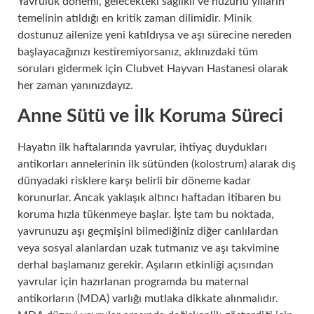
Yavruluk dönemi, gelecekteki sağlıklı ve huzurlu yılların
temelinin atıldığı en kritik zaman dilimidir. Minik
dostunuz ailenize yeni katıldıysa ve aşı sürecine nereden
başlayacağınızı kestiremiyorsanız, aklınızdaki tüm
soruları gidermek için Clubvet Hayvan Hastanesi olarak
her zaman yanınızdayız.
Uy
Anne Sütü ve İlk Koruma Süreci
Hayatın ilk haftalarında yavrular, ihtiyaç duydukları
antikorları annelerinin ilk sütünden (kolostrum) alarak dış
dünyadaki risklere karşı belirli bir döneme kadar
korunurlar. Ancak yaklaşık altıncı haftadan itibaren bu
koruma hızla tükenmeye başlar. İşte tam bu noktada,
yavrunuzu aşı geçmişini bilmediğiniz diğer canlılardan
veya sosyal alanlardan uzak tutmanız ve aşı takvimine
derhal başlamanız gerekir. Aşıların etkinliği açısından
yavrular için hazırlanan programda bu maternal
antikorların (MDA) varlığı mutlaka dikkate alınmalıdır.