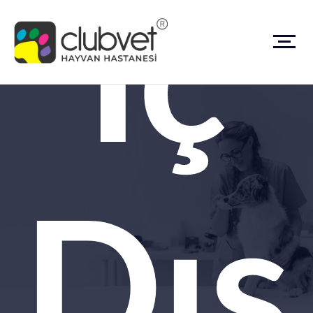
İç
Dış