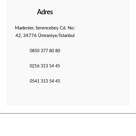
Adres
Madenler, Serencebey Cd. No:
42, 34776 Ümraniye/İstanbul
0850 377 80 80
0216 313 54 45
0541 313 54 45
© Clubvet 2021