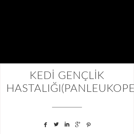
KEDİ GENÇLİK
HASTALIĞI(PANLEUKOPE




