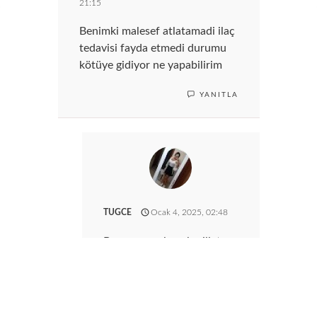
21:15
Benimki malesef atlatamadi ilaç
tedavisi fayda etmedi durumu
kötüye gidiyor ne yapabilirim
YANITLA
TUGCE
Ocak 4, 2025, 02:48
Başınız sagolsun bu illet
biride buldu bir veterinere
götürdük bir şey
beceremedi başka
veteriner bağışıklığı