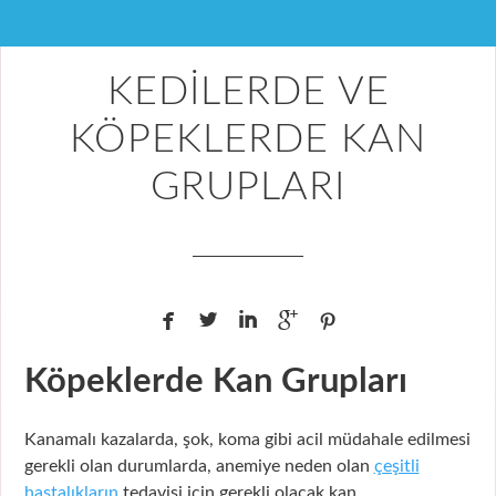
KEDİLERDE VE
KÖPEKLERDE KAN
GRUPLARI





Köpeklerde Kan Grupları
Kanamalı kazalarda, şok, koma gibi acil müdahale edilmesi
gerekli olan durumlarda, anemiye neden olan
çeşitli
hastalıkların
tedavisi için gerekli olacak kan