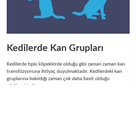
Kedilerde Kan Grupları
Kedilerde tıpkı köpeklerde olduğu gibi zaman zaman kan
transfüzyonuna ihtiyaç duyulmaktadır. Kedilerdeki kan
gruplarına bakıldığı zaman çok daha basit olduğu
görülmektedir.
Kedilerde kan grubu A, B ve nadiren AB olmaktadır.
Amerika’daki kedi popülasyonunun %90-95’i A
grubundadır. Avustralya da ise B kan grubuna sahip
kedilerin sayısı oldukça fazladır. A ve B grubundan olan
kediler birbirlerine kan veremezler. Bu durumda sonuç