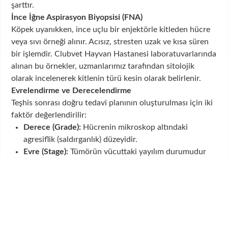
şarttır.
İnce İğne Aspirasyon Biyopsisi (FNA)
Köpek uyanıkken, ince uçlu bir enjektörle kitleden hücre
veya sıvı örneği alınır. Acısız, stresten uzak ve kısa süren
bir işlemdir. Clubvet Hayvan Hastanesi laboratuvarlarında
alınan bu örnekler, uzmanlarımız tarafından sitolojik
olarak incelenerek kitlenin türü kesin olarak belirlenir.
Evrelendirme ve Derecelendirme
Teşhis sonrası doğru tedavi planının oluşturulması için iki
faktör değerlendirilir:
Derece (Grade):
Hücrenin mikroskop altındaki
agresiflik (saldırganlık) düzeyidir.
Evre (Stage):
Tümörün vücuttaki yayılım durumudur
(örneğin lenf düğümleri, karaciğer veya dalağa sıçrama
durumu). Bu aşamada detaylı ultrason ve spesifik kan
testleri uygulanır.
Köpeklerde Mast Hücre
Tümörü ve Yaşam Süresi