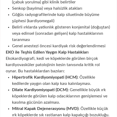
(çabuk yorulma) gibi klinik belirtiler
Senkop (bayılma) veya halsizlik atakları
Göğüs radyografilerinde kalp siluetinde büyüme
şüphesi (kardiyomegali)
Belirli ırklarda yatkınlık gösteren konjenital (doğuştan)
veya edinsel (sonradan gelişen) kalp hastalıklarının
taranması
Genel anestezi öncesi kardiyak risk değerlendirmesi
EKO ile Teşhis Edilen Yaygın Kalp Hastalıkları
Ekokardiyografi, kedi ve köpeklerde görülen birçok
kardiyovasküler patolojinin kesin tanısında kritik rol
oynar. Bu hastalıklardan bazıları:
Hipertrofik Kardiyomiyopati (HCM):
Özellikle
kedilerde yaygın olan kalp kası kalınlaşması.
Dilate Kardiyomiyopati (DCM):
Genellikle büyük ırk
köpeklerde görülen kalp odacıklarının genişlemesi ve
kasılma gücünün azalması.
Mitral Kapak Dejenerasyonu (MVD):
Özellikle küçük
ırk köpeklerde sık rastlanan kalp kapakçığı bozukluğu.