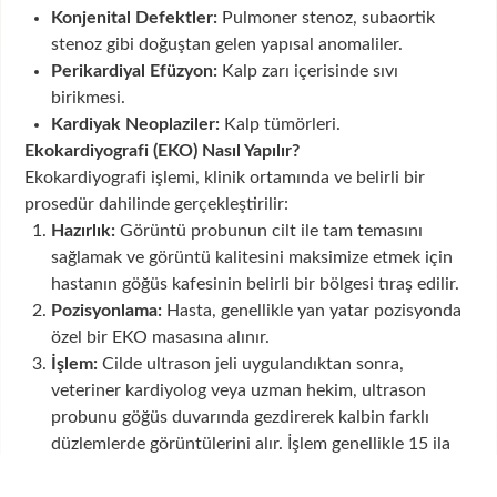
Konjenital Defektler:
Pulmoner stenoz, subaortik
stenoz gibi doğuştan gelen yapısal anomaliler.
Perikardiyal Efüzyon:
Kalp zarı içerisinde sıvı
birikmesi.
Kardiyak Neoplaziler:
Kalp tümörleri.
Ekokardiyografi (EKO) Nasıl Yapılır?
Ekokardiyografi işlemi, klinik ortamında ve belirli bir
prosedür dahilinde gerçekleştirilir:
Hazırlık:
Görüntü probunun cilt ile tam temasını
sağlamak ve görüntü kalitesini maksimize etmek için
hastanın göğüs kafesinin belirli bir bölgesi tıraş edilir.
Pozisyonlama:
Hasta, genellikle yan yatar pozisyonda
özel bir EKO masasına alınır.
İşlem:
Cilde ultrason jeli uygulandıktan sonra,
veteriner kardiyolog veya uzman hekim, ultrason
probunu göğüs duvarında gezdirerek kalbin farklı
düzlemlerde görüntülerini alır. İşlem genellikle 15 ila
30 dakika arasında sürer.
Sedasyon:
Çoğu hasta işleme iyi tolerans gösterse de,