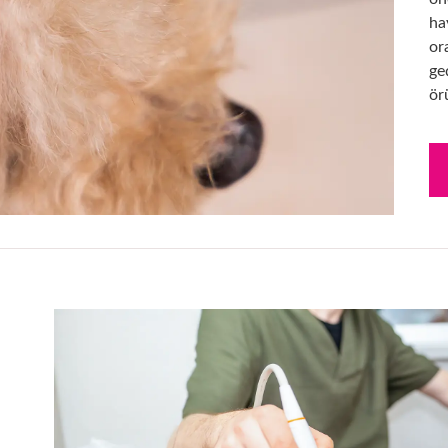
ha
or
ge
ör