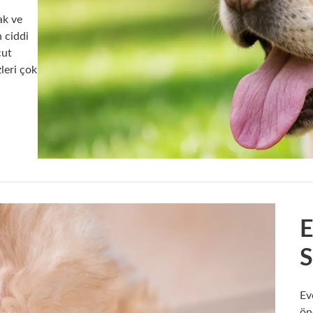
ak ve
 ciddi
cut
leri çok
E
S
Ev
ön