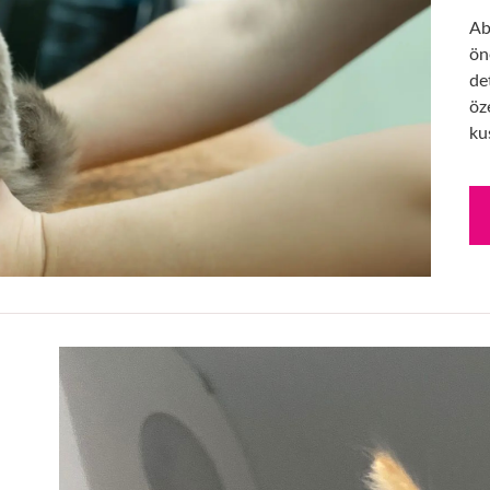
Ab
ön
de
öze
ku