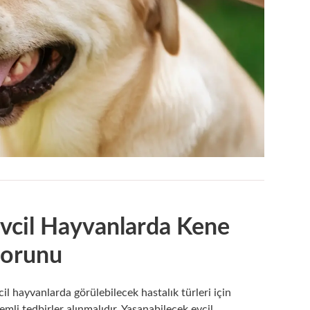
vcil Hayvanlarda Kene
orunu
cil hayvanlarda görülebilecek hastalık türleri için
emli tedbirler alınmalıdır. Yaşanabilecek evcil