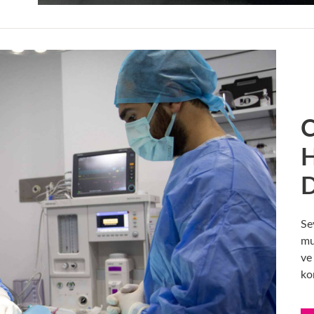
C
H
D
Se
mu
ve
ko