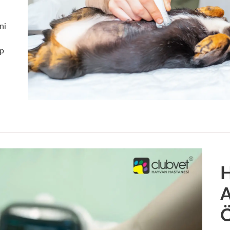
ni
n
lp
H
A