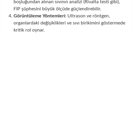
boşluğundan alınan sıvının analizi (Rivalta testi gibi),
FIP şüphesini büyük ölçüde güçlendirebilir.
Görüntüleme Yöntemleri:
Ultrason ve röntgen,
organlardaki değişiklikleri ve sıvı birikimini göstermede
kritik rol oynar.
GS-441524 ve Umut Veren
Sonuçlar
Yakın geçmişe kadar FIP teşhisi ölümcül kabul edilirken,
son yıllarda tıp dünyasında yaşanan gelişmeler umut verici
bir tablo ortaya koymuştur.
GS-441524
adlı antiviral
molekül, FIP tedavisinde bir çığır açmıştır. Bu etken
madde, virüsün vücut içinde çoğalmasını etkin bir şekilde
engelleyerek hastalığın seyrini değiştirebilmektedir.
Tedavi Süreci:
Tedavi, genellikle veteriner hekim
gözetiminde süren bir protokoldür. Bu süreçte
veteriner hekimin kararına göre ilaç, enjeksiyon veya
oral tablet formunda kullanılabilir.