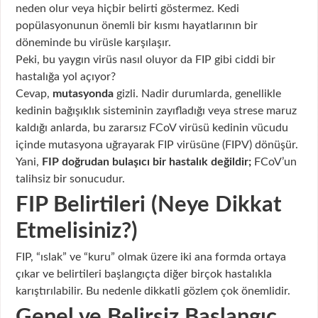
neden olur veya hiçbir belirti göstermez. Kedi
popülasyonunun önemli bir kısmı hayatlarının bir
döneminde bu virüsle karşılaşır.
Peki, bu yaygın virüs nasıl oluyor da FIP gibi ciddi bir
hastalığa yol açıyor?
Cevap,
mutasyonda
gizli. Nadir durumlarda, genellikle
kedinin bağışıklık sisteminin zayıfladığı veya strese maruz
kaldığı anlarda, bu zararsız FCoV virüsü kedinin vücudu
içinde mutasyona uğrayarak FIP virüsüne (FIPV) dönüşür.
Yani,
FIP doğrudan bulaşıcı bir hastalık değildir;
FCoV’un
talihsiz bir sonucudur.
FIP Belirtileri (Neye Dikkat
Etmelisiniz?)
FIP, “ıslak” ve “kuru” olmak üzere iki ana formda ortaya
çıkar ve belirtileri başlangıçta diğer birçok hastalıkla
karıştırılabilir. Bu nedenle dikkatli gözlem çok önemlidir.
Genel ve Belirsiz Başlangıç